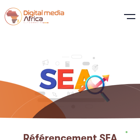
R
é
f
é
r
e
n
c
e
m
e
n
t
S
E
A